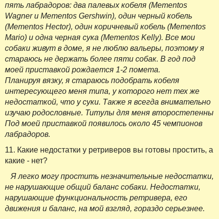
пять лабрадоров: два палевых кобеля (Mementos
Wagner и Mementos Gershwin), один черный кобель
(Mementos Hector), один коричневый кобель (Mementos
Mario) и одна черная сука (Mementos Kelly). Все мои
собаки живут в доме, я не люблю вальеры, поэтому я
стараюсь не держать более пяти собак. В год под
моей приставкой рождается 1-2 помета.
Планируя вязку, я стараюсь подобрать кобеля
интересующего меня типа, у которого нет тех же
недостаткой, что у суки. Также я всегда внимательно
изучаю родословные. Титулы для меня второстепенны
Под моей приставкой появилось около 45 чемпионов
лабрадоров.
11. Какие недостатки у ретриверов вы готовы простить, а
какие - нет?
Я легко могу простить незначительные недостатки,
не нарушающие общий баланс собаки. Недостатки,
нарушающие функциональность ретривера, его
движения и баланс, на мой взгляд, гораздо серьезнее.