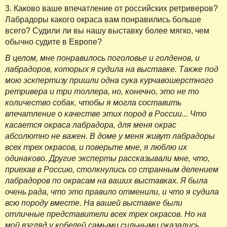
3. Каково ваше впечатление от российских ретриверов?
Лабрадоры какого окраса вам понравились больше
всего? Судили ли вы нашу выставку более мягко, чем
обычно судите в Европе?
В целом, мне понравилось поголовье и голденов, и
лабрадоров, которых я судила на выставке. Также под
мою эскпертизу пришли одна сука курчавошерстного
ретривера и три толлера, но, конечно, это не то
количество собак, чтобы я могла составить
впечатление о качестве этих пород в России... Что
касается окраса лабрадора, для меня окрас
абсолютно не важен. В доме у меня живут лабрадоры
всех трех окрасов, и поверьте мне, я люблю их
одинаково. Другие эксперты рассказывали мне, что,
приехав в Россию, столкнулись со странным делением
лабрадоров по окрасам на ваших выставках. Я была
очень рада, что это правило отменили, и что я судила
всю породу вместе. На вашей выставке были
отличные представители всех трех окрасов. Но на
мой взгляд у кобелей самыми сильными оказались