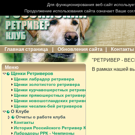
Для функционирования веб-сайт использует
Продолжение использования сайта означает Ваше сог
Главная страница
|
Обновления сайта
|
Контакты
"РЕТРИВЕР - ВЕС
Меню
В рамках нашей вы
Щенки Ретриверов
Щенки лабрадор ретривера
Щенки золотистого ретривера
Щенки курчавошерстных ретриверов
Щенки прямошерстных ретриверов
Щенки новошотландских ретриверов
Щенки чесапик-бей ретриверов
О Клубе
Отчеты о работе клуба
Контакты
История Российского Ретривер Клуба
Лабрадоры РРК - Чемпионы