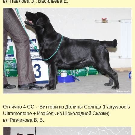
вл.Павлова Э., Васильева Е.
Отлично 4 СС - Виттори из Долины Солнца (Fairywood's
Ultramontane + Изабель из Шоколадной Сказки),
вл.Резчикова В. В.