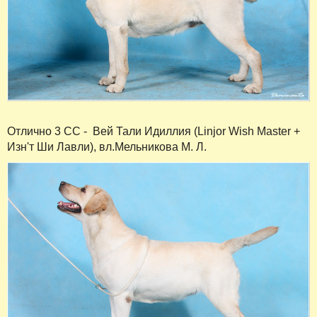
Отлично 3 СС - Вей Тали Идиллия (Linjor Wish Master +
Изн'т Ши Лавли), вл.Мельникова М. Л.