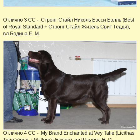
Отлично 3 СС - Стронг Стайл Николь Бэсси Бэлль (Best
of Royal Standard + Стронг Стайл Жизель Свит Тедди),
вл.Бодина Е. М.
Отлично 4 СС - My Brand Enchanted at Vey Talie (Licithas
Terje Vigen + Mallorn's Elysee), вл.Шамова Н. И.