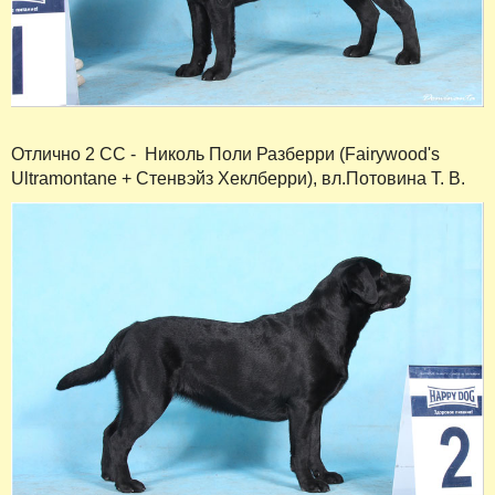
Отлично 2 СС - Николь Поли Разберри (Fairywood's
Ultramontane + Стенвэйз Хеклберри), вл.Потовина Т. В.