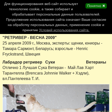
Главная страница
Для функционирования веб-сайт использует
Понятно ✖
Обновления сайта
технологию cookie, а также собирает и
обрабатывает персональные данные пользователей.
Контакты
Продолжение использования сайта означает Ваше согласие
Персоналии
на обработку персональных данных, применение cookie и
Форум
принятие
Условий использования сайта.
"РЕТРИВЕР - ВЕСНА 2009"
25 апреля 2009 г., Москва, эксперты: щенки, юниоры -
Тамара Сармонт, Беларусь; взрослые - Henric
Fryckstrand, Швеция
Лабрадор ретривер
Суки
Ветераны
Отлично 1 Лучшая Сука Ветеран - Май Лав Харт
Тарантелла (Brencara Johnnie Walker + Хэдли),
вл.Пантелеева Т. И.