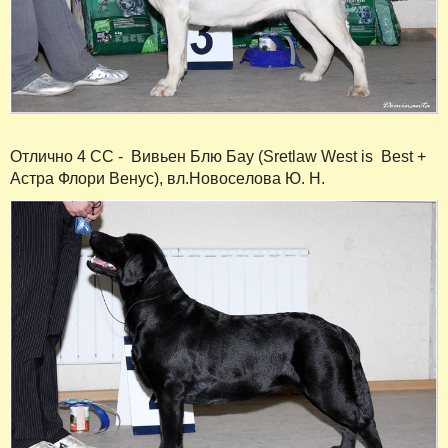
Отлично 4 СС - Вивьен Блю Бау (Sretlaw West is Best +
Астра Флори Венус), вл.Новосeлова Ю. Н.