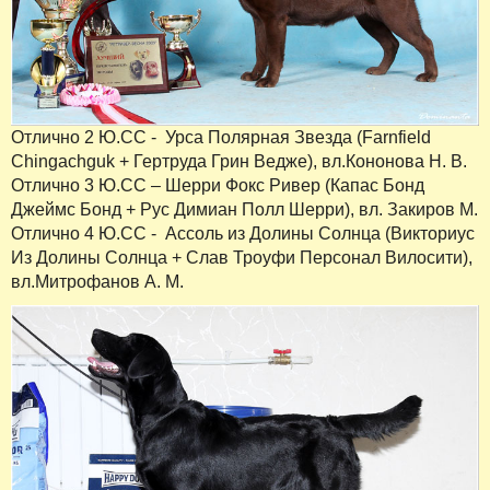
Отлично 2 Ю.СС - Урса Полярная Звезда (Farnfield
Chingachguk + Гертруда Грин Ведже), вл.Кононова Н. В.
Отлично 3 Ю.СС – Шерри Фокс Ривер (Капас Бонд
Джеймс Бонд + Рус Димиан Полл Шерри), вл. Закиров М.
Отлично 4 Ю.СС - Ассоль из Долины Солнца (Викториус
Из Долины Солнца + Слав Троуфи Персонал Вилосити),
вл.Митрофанов А. М.