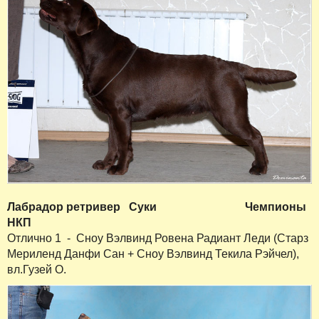
Лабрадор ретривер
Суки
Чемпионы
НКП
Отлично 1 - Сноу Вэлвинд Ровена Радиант Леди (Старз
Мериленд Данфи Сан + Сноу Вэлвинд Текила Рэйчел),
вл.Гузей О.