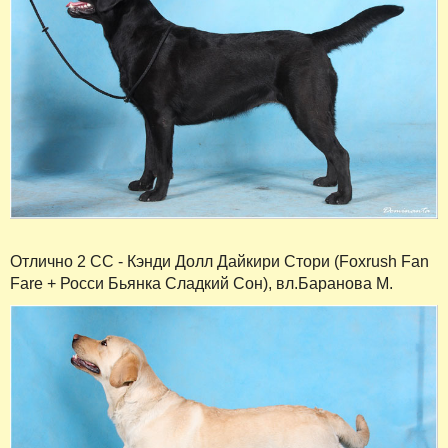
Отлично 2 СС - Кэнди Долл Дайкири Стори (Foxrush Fan
Fare + Росси Бьянка Сладкий Сон), вл.Баранова М.