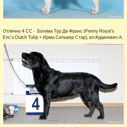
Отлично 4 СС - Богема Тур Де Франс (Penny Royal's
Eric's Dutch Tulip + Ирма Сильвер Стар), вл.Кудинович А.