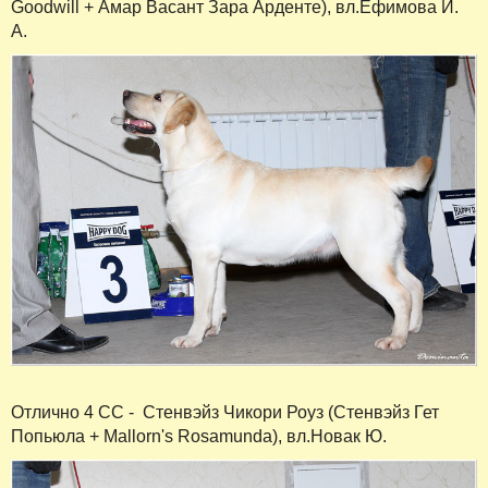
Goodwill + Амар Васант Зара Арденте), вл.Ефимова И.
А.
Отлично 4 СС - Стенвэйз Чикори Роуз (Стенвэйз Гет
Попьюла + Mallorn's Rosamunda), вл.Новак Ю.