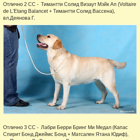
Отлично 2 СС - Тимантти Солид Визаут Мэйк Ап (Voltaire
de L'Etang Balancet + Тимантти Солид Вассена),
вл.Деянова Г.
Отлично 3 СС - Лабри Берри Бринг Ми Медал (Капас
Спирит Бонд Джеймс Бонд + Матсален Ятана Юдиф),