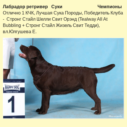
Лабрадор ретривер
Суки
Чемпионы
Отлично 1 КЧК, Лучшая Сука Породы, Победитель Клуба
- Стронг Стайл Шелли Свит Орэнд (Tealway All At
Bubbling + Стронг Стайл Жизель Свит Тедди),
вл.Юлгушева Е.