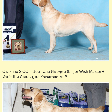
Отлично 2 СС - Вей Тали Имэджи (Linjor Wish Master +
Изн'т Ши Лавли), вл.Крючкова М. В.