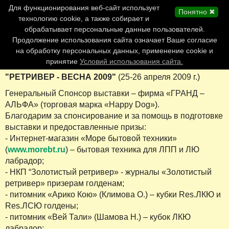
Главная страница
Для функционирования веб-сайт использует
Понятно ✖
Обновления сайта
технологию cookie, а также собирает и
обрабатывает персональные данные пользователей.
Контакты
Продолжение использования сайта означает Ваше согласие
Персоналии
на обработку персональных данных, применение cookie и
Форум
принятие
Условий использования сайта.
"РЕТРИВЕР - ВЕСНА 2009"
(25-26 апреля 2009 г.)
Генеральный Спонсор выставки – фирма «ГРАНД –
АЛЬФА» (торговая марка «Happy Dog»).
Благодарим за спонсирование и за помощь в подготовке
выставки и предоставленные призы:
- Интернет-магазин «Море бытовой техники»
(
www.
morebt.
ru
) – бытовая техника для ЛПП и ЛЮ
лабрадор;
- НКП “Золотистый ретривер» - журналы «Золотистый
ретривер» призерам голденам;
- питомник «Арико Кою» (Климова О.) – кубки Res.ЛКЮ и
Res.ЛСЮ голдены;
- питомник «Вей Тали» (Шамова Н.) – кубок ЛКЮ
лабрадор;