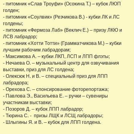
- питомник «Слав Троуфи» (Осокина Т.) – кубок ЛЮП
голден;
- питомник «Соулвик» (Резчикова В.) - кубки ЛК и ЛС
голдены;
- питомник «Фермоза Лаб» (Веклич Е.) – призу ЛКЮ и
ЛСВ лабрадор;
- питомник «Хотти Тотти» (Грамматчикова М.) – кубки
лучшим рабочим лабрадорам;
- Максимова А. – кубки ЛКП, ЛСП и ЛПП флэты;
- Нечаева О. – музыкальный центр для озвучивания
выставки, приз для ЛС голдена;
- Олексюк Н. и В. – специальный приз для ЛПП
лабрадора;
- Орехова С. – спонсирование фоторепортажа;
- Павлова Э., Васильева Е. – ручки – сувениры
участникам выставки;
- Позоров Д. – кубок ЛПП лабрадор;
- Тюрина С. - призы ЛЩК и ЛСЩ лабрадоры;
- Шлыгины Я. и В. – кубок для ЛПП голдена.