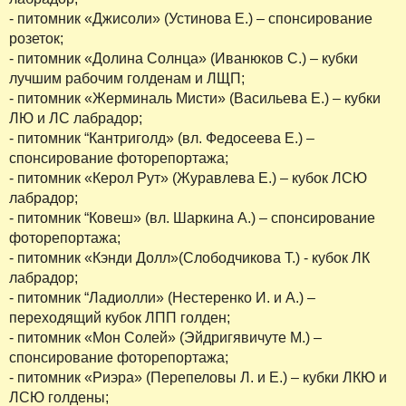
- питомник «Джисоли» (Устинова Е.) – спонсирование
розеток;
- питомник «Долина Солнца» (Иванюков С.) – кубки
лучшим рабочим голденам и ЛЩП;
- питомник «Жерминаль Мисти» (Васильева Е.) – кубки
ЛЮ и ЛС лабрадор;
- питомник “Кантриголд» (вл. Федосеева Е.) –
спонсирование фоторепортажа;
- питомник «Керол Рут» (Журавлева Е.) – кубок ЛСЮ
лабрадор;
- питомник “Ковеш» (вл. Шаркина А.) – спонсирование
фоторепортажа;
- питомник «Кэнди Долл»(Слободчикова Т.) - кубок ЛК
лабрадор;
- питомник “Ладиолли» (Нестеренко И. и А.) –
переходящий кубок ЛПП голден;
- питомник «Мон Солей» (Эйдригявичуте М.) –
спонсирование фоторепортажа;
- питомник «Риэра» (Перепеловы Л. и Е.) – кубки ЛКЮ и
ЛСЮ голдены;