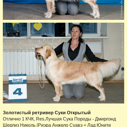
Золотистый ретривер Суки Открытый
Отлично 1 КЧК, Res.Лучшая Сука Породы - Дмирлэнд
Шерлиз Николь (Риэра Анжело Суавэ + Лад Юнити