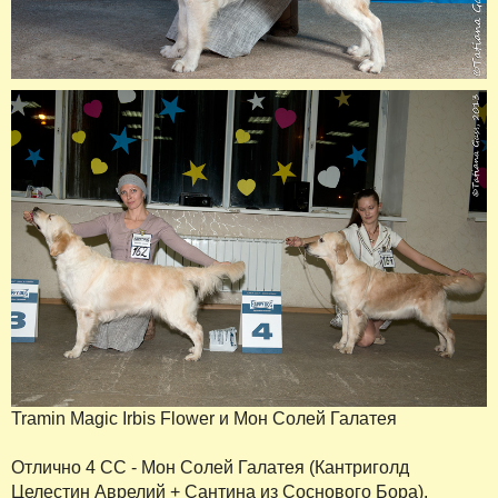
Tramin Magic Irbis Flower и Мон Солей Галатея
Отлично 4 СС - Мон Солей Галатея (Кантриголд
Целестин Аврелий + Сантина из Соснового Бора),