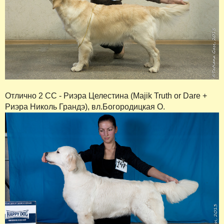
Отлично 2 СС - Риэра Целестина (Majik Truth or Dare +
Риэра Николь Грандэ), вл.Богородицкая О.