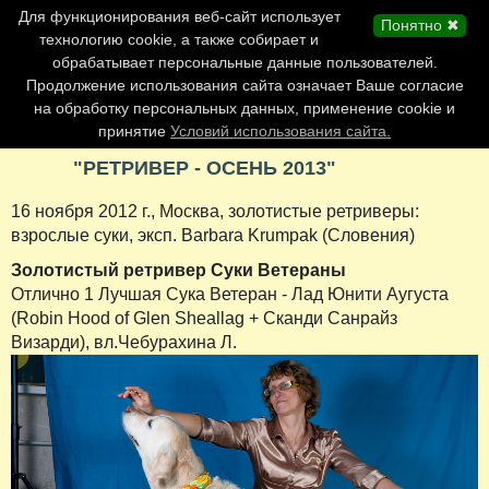
Главная страница
Для функционирования веб-сайт использует
Понятно ✖
Обновления сайта
технологию cookie, а также собирает и
обрабатывает персональные данные пользователей.
Контакты
Продолжение использования сайта означает Ваше согласие
Персоналии
на обработку персональных данных, применение cookie и
Форум
принятие
Условий использования сайта.
"РЕТРИВЕР - ОСЕНЬ 2013"
16 ноября 2012 г., Москва, золотистые ретриверы:
взрослые суки, эксп. Barbara Krumpak (Словения)
Золотистый ретривер Суки Ветераны
Отлично 1 Лучшая Сука Ветеран - Лад Юнити Аугуста
(Robin Hood of Glen Sheallag + Сканди Санрайз
Визарди), вл.Чебурахина Л.