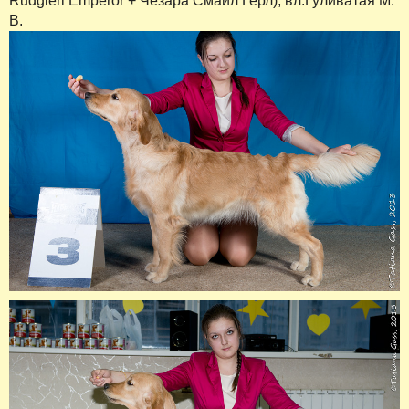
Rudgieri Emperor + Чезара Смайл Герл), вл.Гуливатая М.
В.