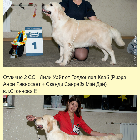
Отлично 2 СС - Лили Уайт от Голденлея-Клаб (Риэра
Анри Рависсант + Сканди Санрайз Мэй Дэй),
вл.Стоянова Е.