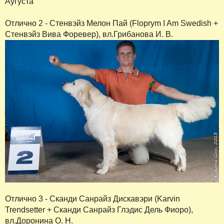
Аугуста
Отлично 2 - Стенвэйз Мелон Пай (Floprym I Am Swedish +
Стенвэйз Вива Форевер), вл.Грибанова И. В.
Отлично 3 - Сканди Санрайз Дискавэри (Karvin
Trendsetter + Сканди Санрайз Глэдис Дель Фиоро),
вл.Доронина О. Н.