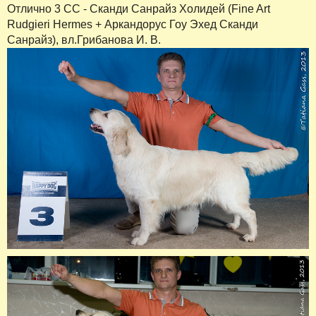
Отлично 3 СС - Сканди Санрайз Холидей (Fine Art
Rudgieri Hermes + Аркандорус Гоу Эхед Сканди
Санрайз), вл.Грибанова И. В.