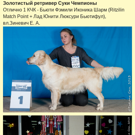
Золотистый ретривер Суки Чемпионы
Отлично 1 КЧК - Бьюти Фэмили Иконика Шарм (Ritzilin
Match Point + Лад Юнити Люксури Бьютифул),
вл.Зиневич Е. А.