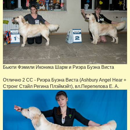
Бьюти Фэмили Иконика Шарм и Риэра Буэна Виста
Отлично 2 СС - Риэра Буэна Виста (Ashbury Angel Hear +
Стронг Стайл Регина Плэймэйт), вл.Перепелова Е. А.