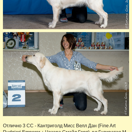
Отлично 3 СС - Кантриголд Мисс Велл Дан (Fine Art