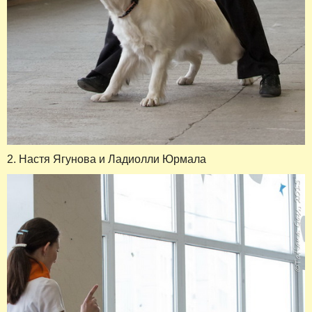
2. Настя Ягунова и Ладиолли Юрмала