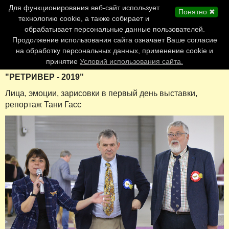
Главная страница
Для функционирования веб-сайт использует
Понятно ✖
Обновления сайта
технологию cookie, а также собирает и
обрабатывает персональные данные пользователей.
Контакты
Продолжение использования сайта означает Ваше согласие
Персоналии
на обработку персональных данных, применение cookie и
Форум
принятие
Условий использования сайта.
"РЕТРИВЕР - 2019"
Лица, эмоции, зарисовки в первый день выставки,
репортаж Тани Гасс