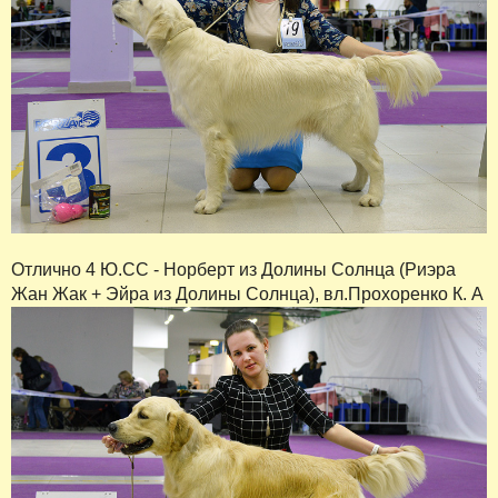
Отлично 4 Ю.СС - Норберт из Долины Солнца (Риэра
Жан Жак + Эйра из Долины Солнца), вл.Прохоренко К. А