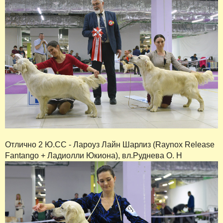
Отлично 2 Ю.СС - Лароуз Лайн Шарлиз (Raynox Release
Fantango + Ладиолли Юкиона), вл.Руднева О. Н