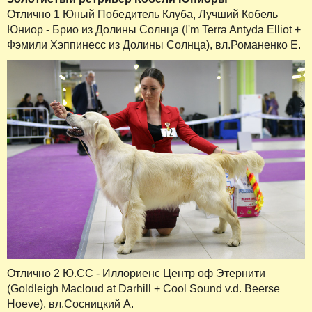
Отлично 1 Юный Победитель Клуба, Лучший Кобель
Юниор - Брио из Долины Солнца (I'm Terra Antyda Elliot +
Фэмили Хэппинесс из Долины Солнца), вл.Романенко Е.
Отлично 2 Ю.СС - Иллориенс Центр оф Этернити
(Goldleigh Macloud at Darhill + Cool Sound v.d. Beerse
Hoeve), вл.Сосницкий А.