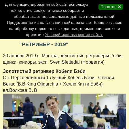
Главная страница
Для функционирования веб-сайт использует
Понятно ✖
Обновления сайта
технологию cookie, а также собирает и
обрабатывает персональные данные пользователей.
Контакты
Продолжение использования сайта означает Ваше согласие
Персоналии
на обработку персональных данных, применение cookie и
Форум
принятие
Условий использования сайта.
"РЕТРИВЕР - 2019"
20 апреля 2019 г., Москва, золотистые ретриверы: бэби,
щенки, юниоры, эксп. Sven Slettedal (Норвегия)
Золотистый ретривер Кобели Бэби
Оч. Перспективный 1 Лучший Кобель Бэби - Стенли
Вегас (B.B.King Oligarchia + Хелло Китти Бэби),
вл.Волкова В. В