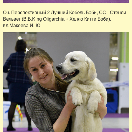
Оч. Перспективный 2 Лучший Кобель Бэби, СС - Стенли
Вельвет (B.B.King Oligarchia + Хелло Китти Бэби),
вл.Макеева И. Ю.