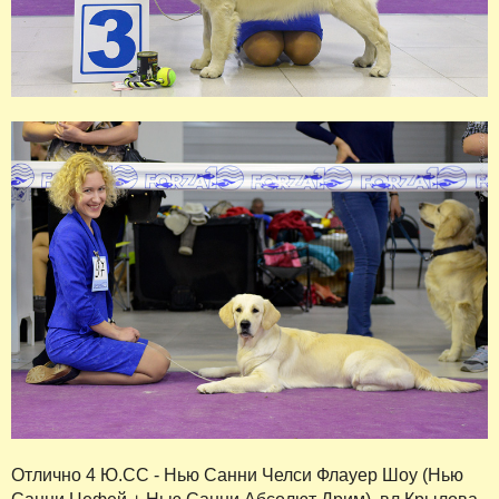
Отлично 4 Ю.СС - Нью Санни Челси Флауер Шоу (Нью