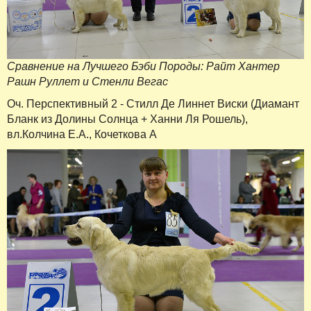
Сравнение на Лучшего Бэби Породы: Райт Хантер
Рашн Руллет и Стенли Вегас
Оч. Перспективный 2 - Стилл Де Линнет Виски (Диамант
Бланк из Долины Солнца + Ханни Ля Рошель),
вл.Колчина Е.А., Кочеткова А