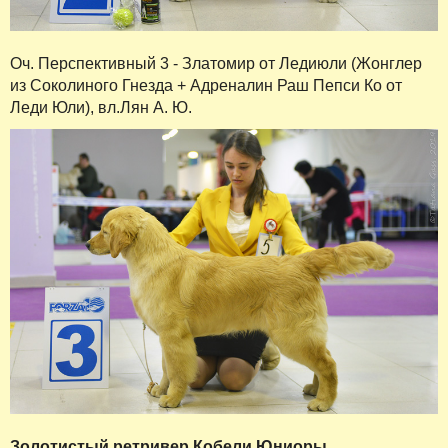
Оч. Перспективный 3 - Златомир от Ледиюли (Жонглер
из Соколиного Гнезда + Адреналин Раш Пепси Ко от
Леди Юли), вл.Лян А. Ю.
Золотистый ретривер Кобели Юниоры