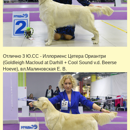
Отлично 3 Ю.СС - Иллориенс Цетера Ориантри
(Goldleigh Macloud at Darhill + Cool Sound v.d. Beerse
Hoeve), вл.Малиновская Е. В.