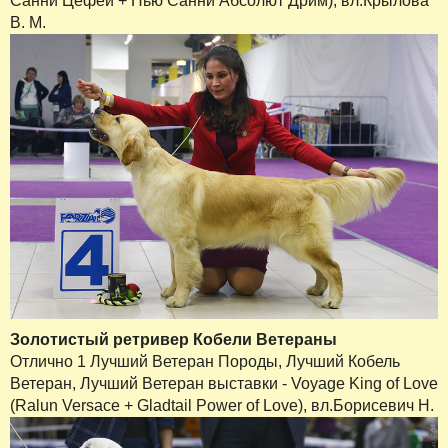
Санни Цефей + Нью Санни Абсолют Дрим), вл.Крылова
В. М.
Золотистый ретривер Кобели Ветераны
Отлично 1 Лучший Ветеран Породы, Лучший Кобель
Ветеран, Лучший Ветеран выставки - Voyage King of Love
(Ralun Versace + Gladtail Power of Love), вл.Борисевич Н.