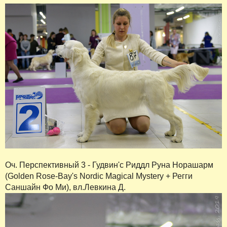
Оч. Перспективный 3 - Гудвин'c Риддл Руна Норашарм
(Golden Rose-Bay's Nordic Magical Mystery + Регги
Саншайн Фо Ми), вл.Левкина Д.