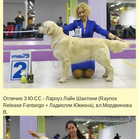
Отлично 3 Ю.СС - Лароуз Лайн Шантони (Raynox
Release Fantango + Ладиолли Юкиона), вл.Мордвинова
В.