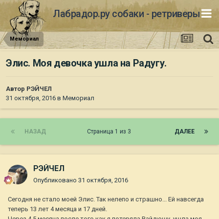
Лабрадор.ру собаки - ретриверы
Мемориал
Элис. Моя девочка ушла на Радугу.
Автор
РЭЙЧЕЛ
31 октября, 2016
в
Мемориал
НАЗАД
Страница 1 из 3
ДАЛЕЕ
РЭЙЧЕЛ
Опубликовано
31 октября, 2016
Сегодня не стало моей Элис. Так нелепо и страшно... Ей навсегда
теперь 13 лет 4 месяца и 17 дней.
Через 4,5 месяца после того как я потеряла Вайдюшу, ушла моя