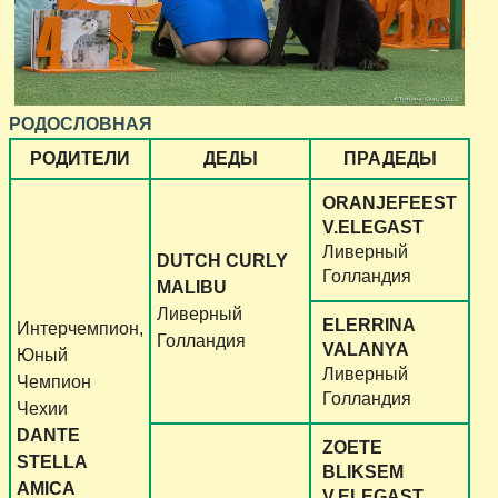
РОДОСЛОВНАЯ
РОДИТЕЛИ
ДЕДЫ
ПРАДЕДЫ
ORANJEFEEST
V.ELEGAST
Ливерный
DUTCH CURLY
Голландия
MALIBU
Ливерный
ELERRINA
Интерчемпион,
Голландия
VALANYA
Юный
Ливерный
Чемпион
Голландия
Чехии
DANTE
ZOETE
STELLA
BLIKSEM
AMICA
V.ELEGAST