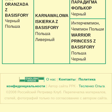
ПАРАДИГМА
ORANZADA
ФОЛЬКОР
Z
Черный
BASISFORY
KARNAWALOWA
Черный
ISKIERKA Z
Интерчемпион,
Польша
BASISFORY
Чемпион Польши
Польша
WARRIOR
Ливерный
PRINCESS Z
BASISFORY
Польша
Черный
О нас
|
Контакты
|
Политика
конфиденциальности
| Автор сайта РРК -
Тесленко Ольга
.
©2008 Российский Ретривер Клуб. Перепечатка материалов,
статей, фотографий только по согласованию с автором сайта.