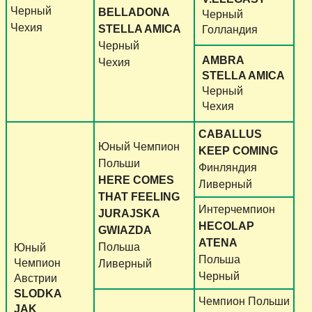
Черный
BELLADONA
Черный
Чехия
STELLA AMICA
Голландия
Черный
AMBRA
Чехия
STELLA AMICA
Черный
Чехия
CABALLUS
Юный Чемпион
KEEP COMING
Польши
Финляндия
HERE COMES
Ливерный
THAT FEELING
Интерчемпион
JURAJSKA
HECOLAP
GWIAZDA
ATENA
Польша
Юный
Польша
Чемпион
Ливерный
Черный
Австрии
SLODKA
Чемпион Польши
JAK