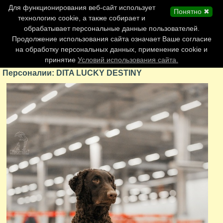
Главная страница
Для функционирования веб-сайт использует
Понятно ✖
Обновления сайта
технологию cookie, а также собирает и
обрабатывает персональные данные пользователей.
Контакты
Продолжение использования сайта означает Ваше согласие
Персоналии
на обработку персональных данных, применение cookie и
Форум
принятие
Условий использования сайта.
Персоналии: DITA LUCKY DESTINY