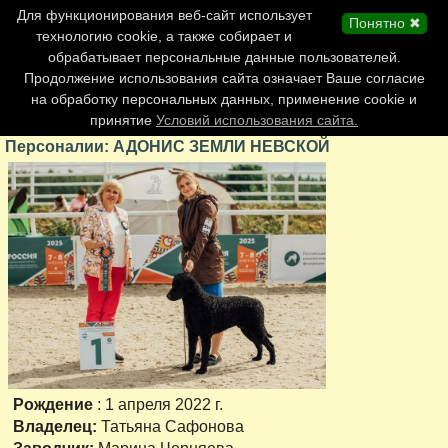
Главная страница
Для функционирования веб-сайт использует
Понятно ✖
Обновления сайта
технологию cookie, а также собирает и
обрабатывает персональные данные пользователей.
Контакты
Продолжение использования сайта означает Ваше согласие
Персоналии
на обработку персональных данных, применение cookie и
Форум
принятие
Условий использования сайта.
Персоналии: АДОНИС ЗЕМЛИ НЕВСКОЙ
Рождение
: 1 апреля 2022 г.
Владелец:
Татьяна Сафонова