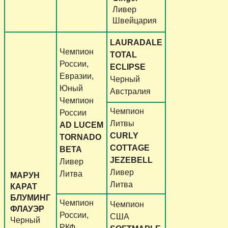
Ливер
Швейцария
LAURADALE
Чемпион
TOTAL
России,
ECLIPSE
Евразии,
Черный
Юный
Австралия
Чемпион
Чемпион
России
Литвы
AD LUCEM
CURLY
TORNADO
COTTAGE
BETA
JEZEBELL
Ливер
Ливер
Литва
МАРУН
Литва
КАРАТ
БЛУМИНГ
Чемпион
Чемпион
ФЛАУЭР
России,
США
Черный
РКФ,