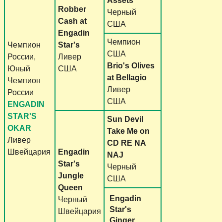
Assets
Robber
Черный
Cash at
США
Engadin
Чемпион
Чемпион
Star's
США
России,
Ливер
Brio's Olives
Юный
США
at Bellagio
Чемпион
Ливер
России
США
ENGADIN
STAR'S
Sun Devil
OKAR
Take Me on
Ливер
CD RE NA
Швейцария
Engadin
NAJ
Star's
Черный
Jungle
США
Queen
Engadin
Черный
Star's
Швейцария
Ginger