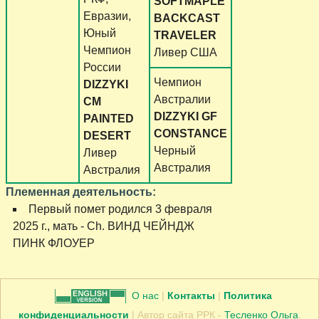
SOFTMAPLE
Евразии,
BACKCAST
Юный
TRAVELER
Чемпион
Ливер США
России
Чемпион
DIZZYKI
Австралии
CM
DIZZYKI GF
PAINTED
CONSTANCE
DESERT
Черный
Ливер
Австралия
Австралия
Племенная деятельность:
Первый помет родился 3 февраля
2025 г., мать - Ch. ВИНД ЧЕЙНДЖ
ПИНК ФЛОУЕР
О нас
|
Контакты
|
Политика
конфиденциальности
| Автор сайта РРК -
Тесленко Ольга
.