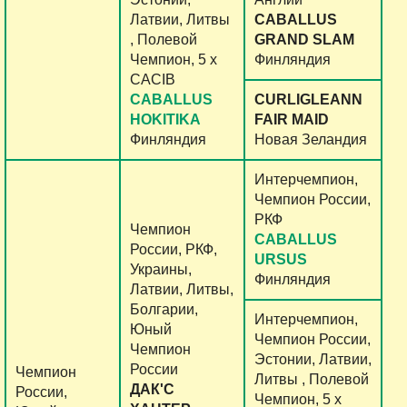
Латвии, Литвы
CABALLUS
, Полевой
GRAND SLAM
Чемпион, 5 x
Финляндия
CACIB
CABALLUS
CURLIGLEANN
HOKITIKA
FAIR MAID
Финляндия
Новая Зеландия
Интерчемпион,
Чемпион России,
РКФ
Чемпион
CABALLUS
России, РКФ,
URSUS
Украины,
Финляндия
Латвии, Литвы,
Болгарии,
Интерчемпион,
Юный
Чемпион России,
Чемпион
Эстонии, Латвии,
России
Чемпион
Литвы , Полевой
ДАК'С
России,
Чемпион, 5 x