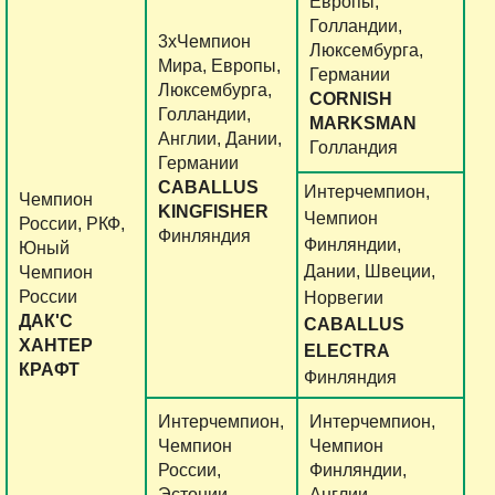
Европы,
Голландии,
3хЧемпион
Люксембурга,
Мира, Европы,
Германии
Люксембурга,
CORNISH
Голландии,
MARKSMAN
Англии, Дании,
Голландия
Германии
CABALLUS
Интерчемпион,
Чемпион
KINGFISHER
Чемпион
России, РКФ,
Финляндия
Финляндии,
Юный
Дании, Швеции,
Чемпион
России
Норвегии
ДАК'С
CABALLUS
ХАНТЕР
ELECTRA
КРАФТ
Финляндия
Интерчемпион,
Интерчемпион,
Чемпион
Чемпион
России,
Финляндии,
Эстонии,
Англии