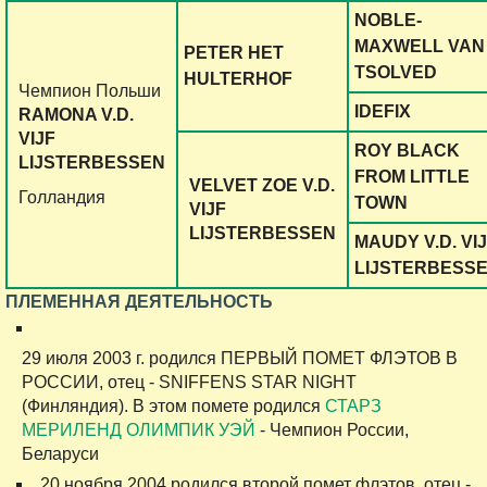
NOBLE-
MAXWELL VAN
PETER HET
TSOLVED
HULTERHOF
Чемпион Польши
IDEFIX
RAMONA V.D.
VIJF
ROY BLACK
LIJSTERBESSEN
FROM LITTLE
VELVET ZOE V.D.
Голландия
TOWN
VIJF
LIJSTERBESSEN
MAUDY V.D. VI
LIJSTERBESS
П
ЛЕМЕННАЯ ДЕЯТЕЛЬНОСТЬ
29 июля 2003 г. родился ПЕРВЫЙ ПОМЕТ ФЛЭТОВ В
РОССИИ, отец - SNIFFENS STAR NIGHT
(Финляндия). В этом помете родился
СТАРЗ
МЕРИЛЕНД ОЛИМПИК УЭЙ
- Чемпион России,
Беларуси
20 ноября 2004 родился второй помет флэтов, отец -