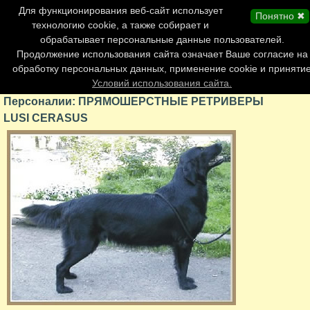
Главная страница
Для функционирования веб-сайт использует
Понятно ✖
Обновления сайта
технологию cookie, а также собирает и
обрабатывает персональные данные пользователей.
Контакты
Продолжение использования сайта означает Ваше согласие на
Персоналии
обработку персональных данных, применение cookie и приняти
Форум
Условий использования сайта.
Персоналии: ПРЯМОШЕРСТНЫЕ РЕТРИВЕРЫ
LUSI CERASUS