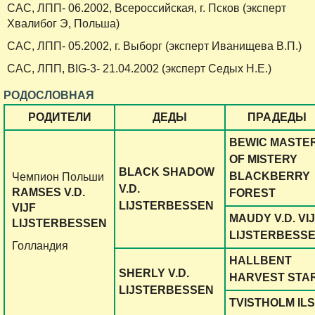
САС, ЛПП- 06.2002, Всероссийская, г. Псков (эксперт
Хвалибог Э, Польша)
САС, ЛПП- 05.2002, г. Выборг (эксперт Иванищева В.П.)
САС, ЛПП, BIG-3- 21.04.2002 (эксперт Седых Н.Е.)
РОДОСЛОВНАЯ
РОДИТЕЛИ
ДЕДЫ
ПРАДЕДЫ
BEWIC MASTE
OF MISTERY
BLACK SHADOW
BLACKBERRY
Чемпион Польши
V.D.
RAMSES V.D.
FOREST
LIJSTERBESSEN
VIJF
MAUDY V.D. VI
LIJSTERBESSEN
LIJSTERBESS
Голландия
HALLBENT
SHERLY V.D.
HARVEST STA
LIJSTERBESSEN
TVISTHOLM IL