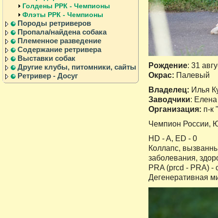
Голдены РРК - Чемпионы
Флэты РРК - Чемпионы
Породы ретриверов
Пропала/найдена собака
Племенное разведение
Содержание ретривера
Выставки собак
Рождение
: 31 авгу
Другие клубы, питомники, сайты
Окрас:
Палевый
Ретривер - Досуг
Владелец:
Илья К
Заводчики
: Елен
Организация:
п-к 
Чемпион России, 
HD - A, ED - 0
Коллапс, вызванны
заболевания, здор
PRA (prcd - PRA) - 
Дегенеративная ми