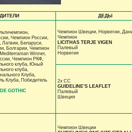
ДИТЕЛИ
ДЕДЫ
Чемпион Швеции, Норвегии, Дани
льтичемпион,
Чемпион
сии, Чемпион России,
LICITHAS TERJE VIGEN
 Латвии, Беларуси,
Палевый
ии, Болгарии, Чемпион
Норвегия
Mediterranian Winner,
сии, Чемпион РКФ,
ьного клуба, Юный
ьного клуба,
нального Клуба,
ь Клуба, Победитель
2x CC
GUIDELINE'S LEAFLET
ADE GOTHIC
Палевый
Швеция
Чемпион Швеции