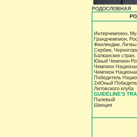
РОДОСЛОВНАЯ
РО
Интерчемпион, Му
Грандчемпион, Рос
Финляндии, Литвы,
Сербии, Черногор
Балканских стран, 
Юный Чемпион Рос
Чемпион Национал
Чемпион Национал
Победитель Нацио
2хЮный Победител
Литовского клуба
GUIDELINE'S TR
Палевый
Швеция