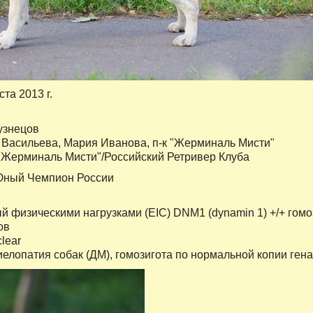
ста 2013 г.
узнецов
а Васильева, Мария Иванова, п-к "Жерминаль Мисти"
"
Жерминаль Мисти"
/Российский Ретривер Клуба
Юный Чемпион России
й физическими нагрузками (EIC) DNM1 (dynamin 1) +/+ гомо
ов
clear
елопатия собак (ДМ), гомозигота по нормальной копии гена