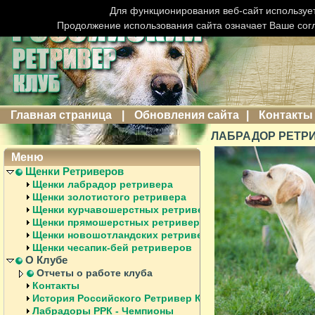
Для функционирования веб-сайт использует
Продолжение использования сайта означает Ваше сог
Главная страница
|
Обновления сайта
|
Контакты
ЛАБРАДОР РЕТРИ
Меню
Щенки Ретриверов
Щенки лабрадор ретривера
Щенки золотистого ретривера
Щенки курчавошерстных ретриверов
Щенки прямошерстных ретриверов
Щенки новошотландских ретриверов
Щенки чесапик-бей ретриверов
О Клубе
Отчеты о работе клуба
Контакты
История Российского Ретривер Клуба
Лабрадоры РРК - Чемпионы