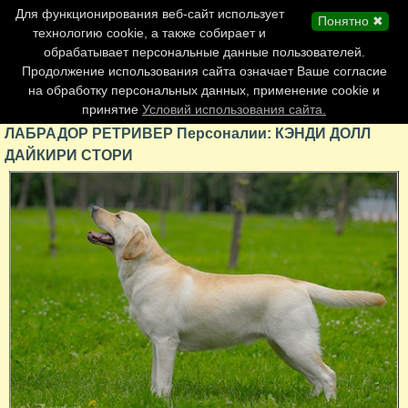
Главная страница
Для функционирования веб-сайт использует
Понятно ✖
Обновления сайта
технологию cookie, а также собирает и
обрабатывает персональные данные пользователей.
Контакты
Продолжение использования сайта означает Ваше согласие
Персоналии
на обработку персональных данных, применение cookie и
Форум
принятие
Условий использования сайта.
ЛАБРАДОР РЕТРИВЕР Персоналии: КЭНДИ ДОЛЛ
ДАЙКИРИ СТОРИ