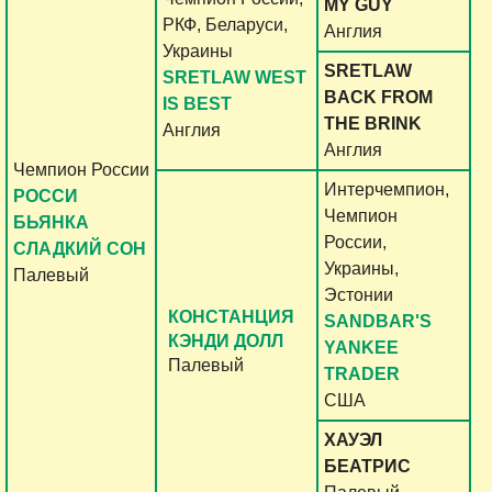
MY GUY
РКФ, Беларуси,
Англия
Украины
SRETLAW
SRETLAW WEST
BACK FROM
IS BEST
THE BRINK
Англия
Англия
Чемпион России
Интерчемпион,
РОССИ
Чемпион
БЬЯНКА
России,
СЛАДКИЙ СОН
Украины,
Палевый
Эстонии
КОНСТАНЦИЯ
SANDBAR'S
КЭНДИ ДОЛЛ
YANKEE
Палевый
TRADER
США
ХАУЭЛ
БЕАТРИС