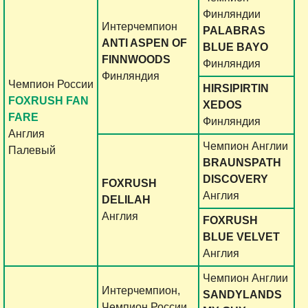
Финляндии
Интерчемпион
PALABRAS
ANTI ASPEN OF
BLUE BAYO
FINNWOODS
Финляндия
Финляндия
Чемпион России
HIRSIPIRTIN
FOXRUSH FAN
XEDOS
FARE
Финляндия
Англия
Чемпион Англии
Палевый
BRAUNSPATH
DISCOVERY
FOXRUSH
Англия
DELILAH
Англия
FOXRUSH
BLUE VELVET
Англия
Чемпион Англии
Интерчемпион,
SANDYLANDS
Чемпион России,