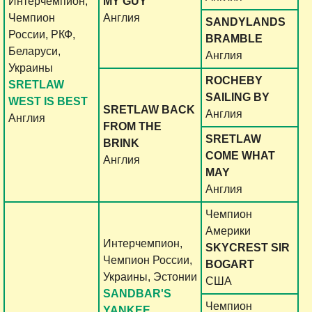
Интерчемпион,
MY GUY
Чемпион
Англия
SANDYLANDS
России, РКФ,
BRAMBLE
Беларуси,
Англия
Украины
ROCHEBY
SRETLAW
SAILING BY
WEST IS BEST
SRETLAW BACK
Англия
Англия
FROM THE
SRETLAW
BRINK
СOME WHAT
Англия
MAY
Англия
Чемпион
Америки
Интерчемпион,
SKYCREST SIR
Чемпион России,
BOGART
Украины, Эстонии
США
SANDBAR'S
Чемпион
YANKEE