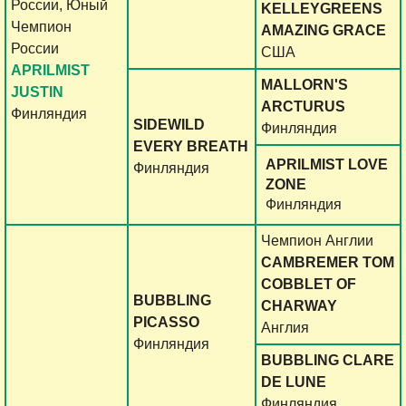
России, Юный
KELLEYGREENS
Чемпион
AMAZING GRACE
России
США
APRILMIST
MALLORN'S
JUSTIN
ARCTURUS
Финляндия
SIDEWILD
Финляндия
EVERY BREATH
APRILMIST LOVE
Финляндия
ZONE
Финляндия
Чемпион Англии
CAMBREMER TOM
COBBLET OF
BUBBLING
CHARWAY
PICASSO
Англия
Финляндия
BUBBLING CLARE
DE LUNE
Финляндия