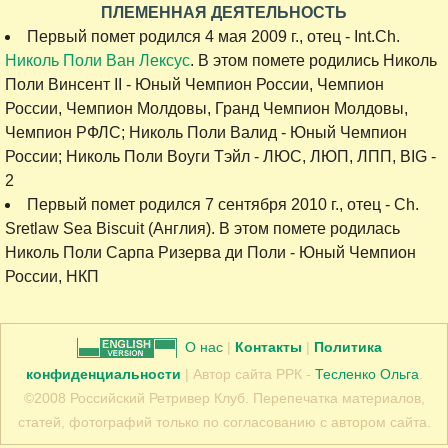
ПЛЕМЕННАЯ ДЕЯТЕЛЬНОСТЬ
Первый помет родился 4 мая 2009 г., отец - Int.Ch.
Николь Поли Ван Лексус
. В этом помете родились Николь
Поли Винсент II - Юный Чемпион России, Чемпион
России, Чемпион Молдовы, Гранд Чемпион Молдовы,
Чемпион РФЛС; Николь Поли Валид - Юный Чемпион
России; Николь Поли Воуги Тэйл - ЛЮС, ЛЮП, ЛПП, BIG -
2
Первый помет родился 7 сентября 2010 г., отец - Ch.
Sretlaw Sea Biscuit (Англия). В этом помете родилась
Николь Поли Сарпа Ризерва ди Поли - Юный Чемпион
России, НКП
О нас
|
Контакты
|
Политика
конфиденциальности
| Автор сайта РРК -
Тесленко Ольга
.
©2008 Российский Ретривер Клуб. Перепечатка материалов,
статей, фотографий только по согласованию с автором сайта.