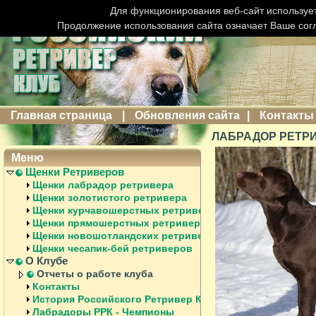
Для функционирования веб-сайт использует
Продолжение использования сайта означает Ваше сог
Главная страница
|
Обновления сайта
|
Контакты
ЛАБРАДОР РЕТРИ
Меню
Щенки Ретриверов
Щенки лабрадор ретривера
Щенки золотистого ретривера
Щенки курчавошерстных ретриверов
Щенки прямошерстных ретриверов
Щенки новошотландских ретриверов
Щенки чесапик-бей ретриверов
О Клубе
Отчеты о работе клуба
Контакты
История Российского Ретривер Клуба
Лабрадоры РРК - Чемпионы