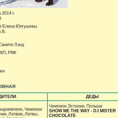
 2014 г.
й
и Елена Юлгушевы
 В.
 Свиити Лэнд
НКП, РКФ
ген
ОВНАЯ
ДИТЕЛИ
ДЕДЫ
Чемпион Эстонии, Польши
андчемпион, Чемпион
SHOW ME THE WAY - DJ MISTER
нии, Латвии, Литвы,
CHOCOLATE