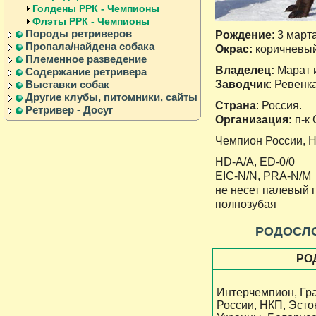
Голдены РРК - Чемпионы
Флэты РРК - Чемпионы
Породы ретриверов
Рождение
: 3 марта
Пропала/найдена собака
Окрас:
коричневы
Племенное разведение
Владелец:
Марат 
Содержание ретривера
Заводчик
: Ревенка
Выставки собак
Другие клубы, питомники, сайты
Страна
: Россия.
Ретривер - Досуг
Организация:
п-к
Чемпион России, 
HD-A/A, ED-0/0
EIC-N/N, PRA-N/M
не несет палевый 
полнозубая
РОДОСЛ
РО
Интерчемпион, Гр
России, НКП, Эсто