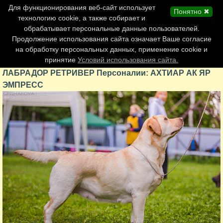
Главная страница
Для функционирования веб-сайт использует
Понятно ✖
Обновления сайта
технологию cookie, а также собирает и
обрабатывает персональные данные пользователей.
Контакты
Продолжение использования сайта означает Ваше согласие
Персоналии
на обработку персональных данных, применение cookie и
Форум
принятие
Условий использования сайта.
ЛАБРАДОР РЕТРИВЕР Персоналии: АХТИАР АК ЯР
ЭМПРЕСС