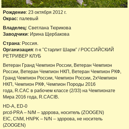
Рождение
: 23 октября 2012 г.
Окрас:
палевый
Владелец:
Светлана Тюрикова
Заводчики
: Ирина Щербакова
Страна
: Россия.
Организация
: п-к "Старлит Шарм" / РОССИЙСКИЙ
РЕТРИВЕР КЛУБ
Ветеран Гранд Чемпион России, Ветеран Чемпион
России, Ветеран Чемпион НКП, Ветеран Чемпион РКФ,
Гранд Чемпион России, Чемпион России, 2хЧемпион
НКП, Чемпион РКФ, Чемпион Породы 2016
года,
R
.
CAC
в рабочем классе (2/33) на Чемпионате
Мира 2016 года,
R
.
CACIB
.
HD-A, ED-0
prcd-PRA – N/
M
– здорова, носитель (ZOOGEN)
EIC, CNM, HNPK – N/N – здорова, не носитель
(
ZOOGEN
)