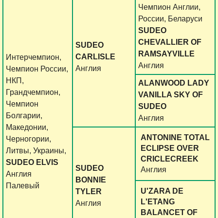
Чемпион Англии,
России, Беларуси
SUDEO
CHEVALLIER OF
SUDEO
RAMSAYVILLE
CARLISLE
Интерчемпион,
Англия
Англия
Чемпион России,
НКП,
ALANWOOD LADY
Грандчемпион,
VANILLA SKY OF
Чемпион
SUDEO
Болгарии,
Англия
Македонии,
ANTONINE TOTAL
Черногории,
ECLIPSE OVER
Литвы, Украины,
CRICLECREEK
SUDEO ELVIS
SUDEO
Англия
Англия
BONNIE
Палевый
U'ZARA DE
TYLER
L'ETANG
Англия
BALANCET OF