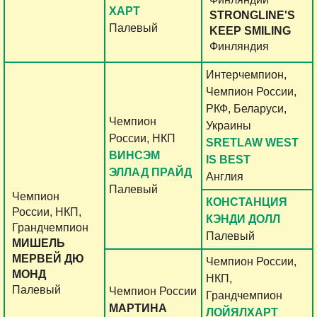
ХАРТ
STRONGLINE'S
Палевый
KEEP SMILING
Финляндия
Интерчемпион,
Чемпион России,
РКФ, Беларуси,
Чемпион
Украины
России, НКП
SRETLAW WEST
ВИНСЭМ
IS BEST
ЭЛЛАД ПРАЙД
Англия
Палевый
Чемпион
КОНСТАНЦИЯ
России, НКП,
КЭНДИ ДОЛЛ
Грандчемпион
Палевый
МИШЕЛЬ
МЕРВЕЙ ДЮ
Чемпион России,
МОНД
НКП,
Палевый
Чемпион России
Грандчемпион
МАРТИНА
ЛОЙЯЛХАРТ