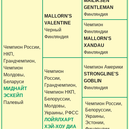
MAILIKSEN
GENTLEMAN
Финляндия
MALLORN'S
VALENTINE
Чемпион
Черный
Финляндии
Финляндия
MALLORN'S
XANDAU
Чемпион России,
Финляндия
НКП,
Грандчемпион,
Чемпион Америки
Чемпион
Чемпион
STRONGLINE'S
Молдовы,
России,
GOBLIN
Беларуси
Грандчемпион,
Финляндия
МИДНАЙТ
Чемпион НКП,
ЭСКЕЙП
Белоруссии,
Палевый
Чемпион России,
Молдовы,
Белоруссии,
Украины, РФСС
Украины,
ЛОЙЯЛХАРТ
Эстонии,
ХЭЙ-ХОУ ДИА
Финляндии