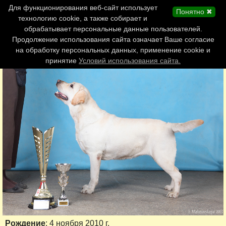
Главная страница
Для функционирования веб-сайт использует
Понятно ✖
Обновления сайта
технологию cookie, а также собирает и
обрабатывает персональные данные пользователей.
Контакты
Продолжение использования сайта означает Ваше согласие
Персоналии
на обработку персональных данных, применение cookie и
Форум
принятие
Условий использования сайта.
Рождение
: 4 ноября 2010 г.