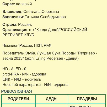
Окрас:
палевый
Владелец:
Светлана Сорокина
Заводчики
: Татьяна Слободчикова
Страна
: Россия.
Организация
: п-к "Кэнди Долл"/РОССИЙСКИЙ
РЕТРИВЕР КЛУБ
Чемпион России, НКП, РКФ
Победитель Клуба, Лучшая Сука Породы "Ретривер -
весна 2013" (эксп. Erling Pedersen - Дания)
HD - A, ED - 0
prcd-PRA - N/N - здорова
ЕИК – N/M – носитель
Носовой паракератоз - N/N - здорова
РОДОСЛОВНАЯ
РОДИТЕЛИ
ДЕДЫ
ПРАДЕДЫ