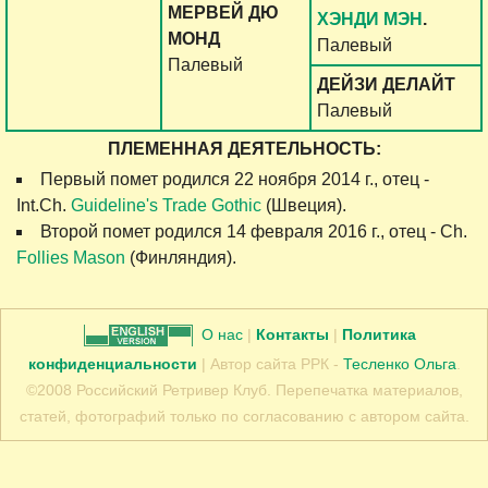
МЕРВЕЙ ДЮ
ХЭНДИ МЭН
.
МОНД
Палевый
Палевый
ДЕЙЗИ ДЕЛАЙТ
Палевый
ПЛЕМЕННАЯ ДЕЯТЕЛЬНОСТЬ:
Первый помет родился 22 ноября 2014 г., отец -
Int.Ch.
Guideline's Trade Gothic
(Швеция).
Второй помет родился 14 февраля 2016 г., отец - Ch.
Follies Mason
(Финляндия).
О нас
|
Контакты
|
Политика
конфиденциальности
| Автор сайта РРК -
Тесленко Ольга
.
©2008 Российский Ретривер Клуб. Перепечатка материалов,
статей, фотографий только по согласованию с автором сайта.