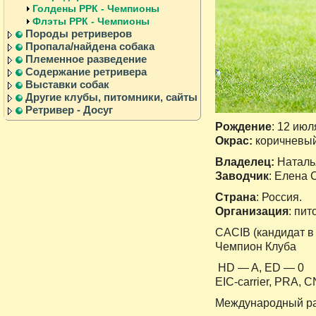
Голдены РРК - Чемпионы
Флэты РРК - Чемпионы
Породы ретриверов
Пропала/найдена собака
Племенное разведение
Содержание ретривера
Выставки собак
Другие клубы, питомники, сайты
Ретривер - Досуг
Рождение
: 12 июл
Окрас:
коричневы
Владелец:
Наталь
Заводчик
: Елена 
Страна
: Россия.
Организация
: пи
CACIB (кандидат в
Чемпион Клуба
HD — A, ED — 0
EIC-carrier, PRA, 
Международный ра