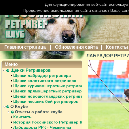
Для функционирования веб-сайт использует
Продолжение использования сайта означает Ваше сог
Главная страница
|
Обновления сайта
|
Контакты
ЛАБРАДОР РЕТРИ
Меню
Щенки Ретриверов
Щенки лабрадор ретривера
Щенки золотистого ретривера
Щенки курчавошерстных ретриверов
Щенки прямошерстных ретриверов
Щенки новошотландских ретриверов
Щенки чесапик-бей ретриверов
О Клубе
Отчеты о работе клуба
Контакты
История Российского Ретривер Клуба
Лабрадоры РРК - Чемпионы