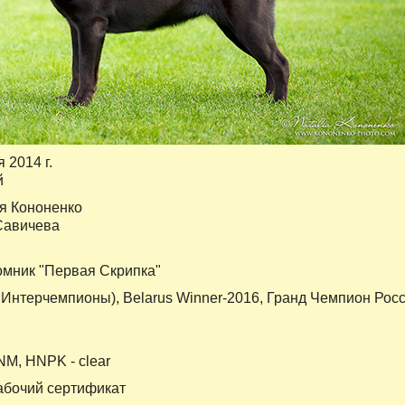
я 2014 г.
й
я Кононенко
Савичева
томник "Первая Скрипка"
 Интерчемпионы), Belarus Winner-2016, Гранд Чемпион Рос
CNM, HNPK - clear
бочий сертификат