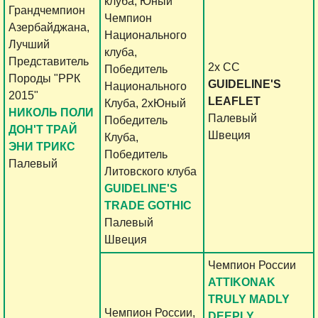
клуба, Юный
Грандчемпион
Чемпион
Азербайджана,
Национального
Лучший
клуба,
Представитель
2x CC
Победитель
Породы "РРК
GUIDELINE'S
Национального
2015"
LEAFLET
Клуба, 2хЮный
НИКОЛЬ ПОЛИ
Палевый
Победитель
ДОН'Т ТРАЙ
Швеция
Клуба,
ЭНИ ТРИКС
Победитель
Палевый
Литовского клуба
GUIDELINE'S
TRADE GOTHIC
Палевый
Швеция
Чемпион России
ATTIKONAK
TRULY MADLY
Чемпион России,
DEEPLY