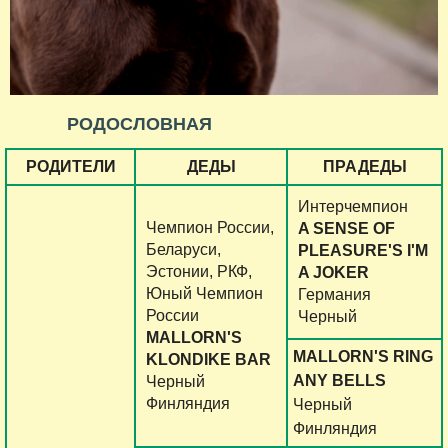
РОДОСЛОВНАЯ
РОДИТЕЛИ
ДЕДЫ
ПРАДЕДЫ
Интерчемпион
Чемпион России,
A SENSE OF
Беларуси,
PLEASURE'S I'M
Эстонии, РКФ,
A JOKER
Юный Чемпион
Германия
России
Черный
MALLORN'S
MALLORN'S RING
KLONDIKE BAR
ANY BELLS
Черный
Финляндия
Черный
Финляндия