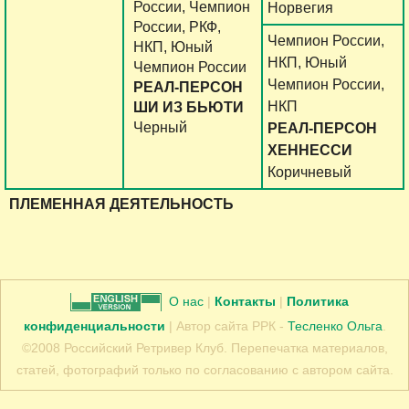
России, Чемпион
Норвегия
России, РКФ,
Чемпион России,
НКП, Юный
НКП, Юный
Чемпион России
Чемпион России,
РЕАЛ-ПЕРСОН
НКП
ШИ ИЗ БЬЮТИ
Черный
РЕАЛ-ПЕРСОН
ХЕННЕССИ
Коричневый
ПЛЕМЕННАЯ ДЕЯТЕЛЬНОСТЬ
О нас
|
Контакты
|
Политика
конфиденциальности
| Автор сайта РРК -
Тесленко Ольга
.
©2008 Российский Ретривер Клуб. Перепечатка материалов,
статей, фотографий только по согласованию с автором сайта.