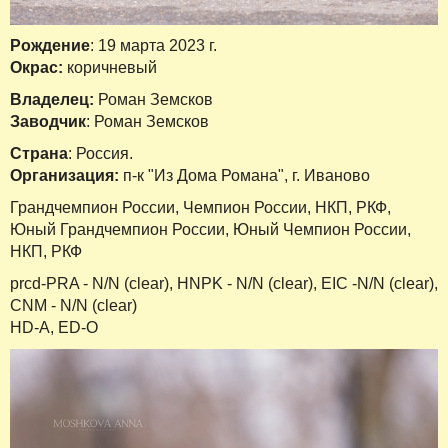
Рождение
: 19 марта 2023 г.
Окрас:
коричневый
Владелец:
Роман Земсков
Заводчик
: Роман Земсков
Страна
: Россия.
Организация:
п-к "Из Дома Романа", г. Иваново
Грандчемпион России, Чемпион России, НКП, РКФ,
Юный Грандчемпион России, Юный Чемпион России,
НКП, РКФ
prcd-PRA - N/N (clear), HNPK - N/N (clear), EIC -N/N (clear),
CNM - N/N (clear)
НD-A, ED-O