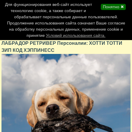
Главная страница
Для функционирования веб-сайт использует
Понятно ✖
Обновления сайта
технологию cookie, а также собирает и
обрабатывает персональные данные пользователей.
Контакты
Продолжение использования сайта означает Ваше согласие
Персоналии
на обработку персональных данных, применение cookie и
Форум
принятие
Условий использования сайта.
ЛАБРАДОР РЕТРИВЕР Персоналии: ХОТТИ ТОТТИ
ЗИП КОД ХЭППИНЕСС