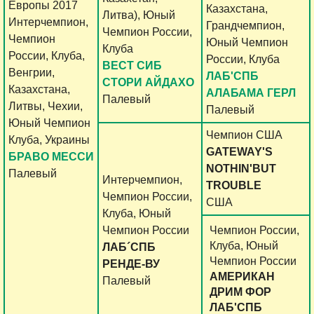
Европы 2017
Казахстана,
Литва), Юный
Интерчемпион,
Грандчемпион,
Чемпион России,
Чемпион
Юный Чемпион
Клуба
России, Клуба,
России, Клуба
ВЕСТ СИБ
Венгрии,
ЛАБ'СПБ
СТОРИ АЙДАХО
Казахстана,
АЛАБАМА ГЕРЛ
Палевый
Литвы, Чехии,
Палевый
Юный Чемпион
Чемпион США
Клуба, Украины
GATEWAY'S
БРАВО МЕССИ
NOTHIN'BUT
Палевый
Интерчемпион,
TROUBLE
Чемпион России,
США
Клуба, Юный
Чемпион России
Чемпион России,
Клуба, Юный
ЛАБ´СПБ
Чемпион России
РЕНДЕ-ВУ
АМЕРИКАН
Палевый
ДРИМ ФОР
ЛАБ'СПБ