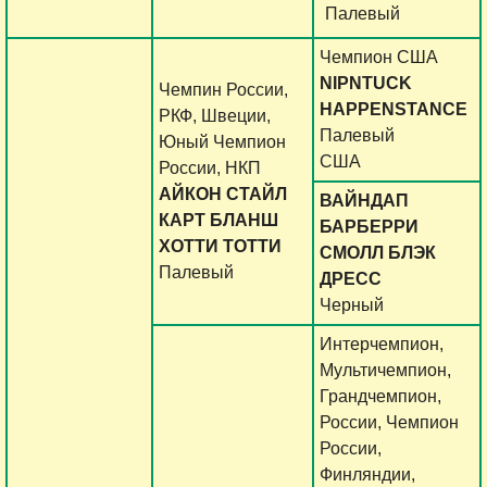
Палевый
Чемпион США
NIPNTUCK
Чемпин России,
HAPPENSTANCE
РКФ, Швеции,
Палевый
Юный Чемпион
США
России, НКП
АЙКОН СТАЙЛ
ВАЙНДАП
КАРТ БЛАНШ
БАРБЕРРИ
ХОТТИ ТОТТИ
СМОЛЛ БЛЭК
Палевый
ДРЕСС
Черный
Интерчемпион,
Мультичемпион,
Грандчемпион,
России, Чемпион
России,
Финляндии,