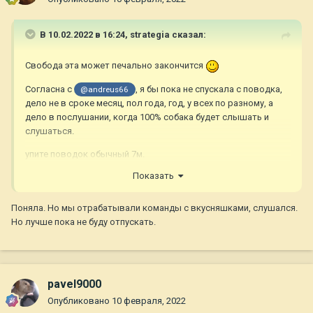
В 10.02.2022 в 16:24,
strategia
сказал:
Свобода эта может печально закончится
Согласна с
, я бы пока не спускала с поводка,
@andreus66
дело не в сроке месяц, пол года, год, у всех по разному, а
дело в послушании, когда 100% собака будет слышать и
слушаться.
упите поводок обычный 7м.
Показать
А подзыв с Патюшей (в 8лет) тренеровала на обычной
верёвке метров 15, она вроде сама по себе гуляла, но при
этом можно затормозить если, что-то идёт е так .
Поняла. Но мы отрабатывали команды с вкусняшками, слушался.
Но лучше пока не буду отпускать.
Не рискуете, себе дороже выйдет
pavel9000
Опубликовано
10 февраля, 2022