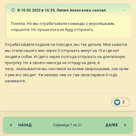
В 10.02.2022 в 16:29,
Лилия Алексеева
сказал:
Поняла. Но мы отрабатывали команды с вкусняшками,
слушался. Но лучше пока не буду отпускать.
Отрабатывайте подзыв на поводке, мы так делали. Мне кажется
мы стали нашего мес.через 3 отпускать минут на 15 и где нет
людей и собак. И гдето через полгода отпускать на длительную
прогулку. Но я своего никогда не отпущу на даче, в
лесу...оказывается мы охотимся за всеми зверюшками, они прям
с ума его сводят. Уж незнаю чем он там свои первые 3 года
занимался...
2
НАЗАД
Страница 7 из 21
ДАЛЕЕ