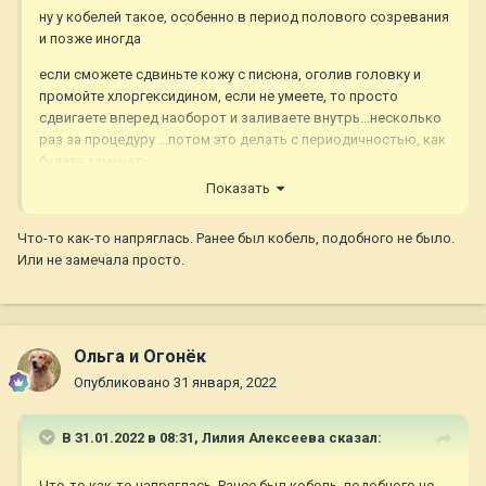
ну у кобелей такое, особенно в период полового созревания
и позже иногда
если сможете сдвиньте кожу с писюна, оголив головку и
промойте хлоргексидином, если не умеете, то просто
сдвигаете вперед наоборот и заливаете внутрь...несколько
раз за процедуру ...потом это делать с периодичностью, как
будете замечать
Показать
ничего смертельного в этом нет
Что-то как-то напряглась. Ранее был кобель, подобного не было.
Или не замечала просто.
Ольга и Огонёк
Опубликовано
31 января, 2022
В 31.01.2022 в 08:31,
Лилия Алексеева
сказал:
Что-то как-то напряглась. Ранее был кобель, подобного не