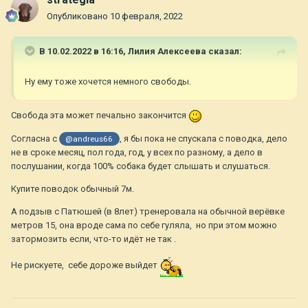
Опубликовано
10 февраля, 2022
В 10.02.2022 в 16:16,
Лилия Алексеева
сказал:
Ну ему тоже хочется немного свободы.
Свобода эта может печально закончится
Согласна с
, я бы пока не спускала с поводка, дело
@andreus66
не в сроке месяц, пол года, год, у всех по разному, а дело в
послушании, когда 100% собака будет слышать и слушаться.
Купите поводок обычный 7м.
А подзыв с Патюшей (в 8лет) тренеровала на обычной верёвке
метров 15, она вроде сама по себе гуляла, но при этом можно
затормозить если, что-то идёт не так .
Не рискуете, себе дороже выйдет