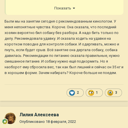
знаю,что она была не очень ЗА наш переход на натуралку,но
Показать
у неё свой опыт-у нас свой. Даже когда она ездила с Ником
на выставку-кормила тем,что я подготовила,хоть это и был
лишний вес для неё к грузу. Поэтому мы уже столько лет
Были мы на занятии сегодня с рекомендованным кинологом. У
достаточно близко на связи,хоть уже давно перестали быть
меня непонятные чувства. Короче. Она сказала, что последний
выставочными, никогда она не переступала черту и никогда
хозяин вероятно бил собаку без разбора. А надо бить только по
не отказывала в помощи-идеальный баланс.
делу. Рекомендовала удавку. И сказала ходить на удавке на
коротком поводке для контроля собаки. И одергивать, можно и
пнуть, если будет срыв. Всё занятие она дергала собаку, собака
давилась. Рекомендации по питанию сказала правильные, нужно
смешанное питание. И собаку нужно ещё подкормить. Но я
наоборот ему сбросила вес, так как был лишний и сейчас он 35 кг и
в хорошем форме. Зачем набирать? Короче больше не поедем.
2
1
3
Лилия Алексеева
Опубликовано
18 февраля, 2022