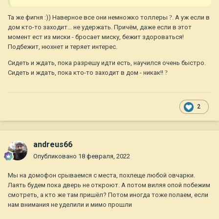
Та же фигня :)) Наверное все они немножко толлеры
?
. А уж если в
дом кто-то заходит… не удержать. Причём, даже если в этот
момент ест из миски - бросает миску, бежит здороваться!
Подбежит, нюхнет и теряет интерес.
Сидеть и ждать, пока разрешу идти есть, научился очень быстро.
Сидеть и ждать, пока кто-то заходит в дом - никак!!
?
2
andreus66
Опубликовано
18 февраля, 2022
Мы на домофон срываемся с места, похлеще любой овчарки.
Лаять будем пока дверь не откроют. А потом виляя опой побежим
смотреть, а кто же там пришёл? Потом иногда тоже полаем, если
нам внимания не уделили и мимо прошли