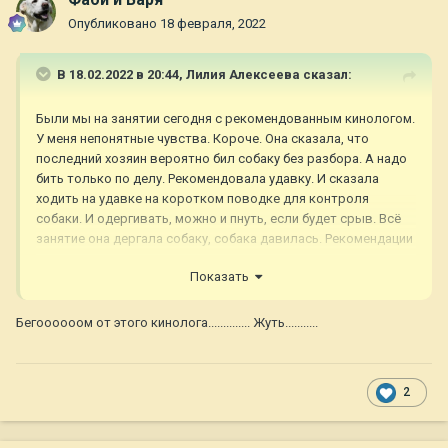
Опубликовано
18 февраля, 2022
В 18.02.2022 в 20:44,
Лилия Алексеева
сказал:
Были мы на занятии сегодня с рекомендованным кинологом.
У меня непонятные чувства. Короче. Она сказала, что
последний хозяин вероятно бил собаку без разбора. А надо
бить только по делу. Рекомендовала удавку. И сказала
ходить на удавке на коротком поводке для контроля
собаки. И одергивать, можно и пнуть, если будет срыв. Всё
занятие она дергала собаку, собака давилась. Рекомендации
по питанию сказала правильные, нужно смешанное питание.
Показать
И собаку нужно ещё подкормить. Но я наоборот ему
сбросила вес, так как был лишний и сейчас он 35 кг и в
хорошем форме. Зачем набирать? Короче больше не
Бегоооооом от этого кинолога.............. Жуть...........
поедем.
2