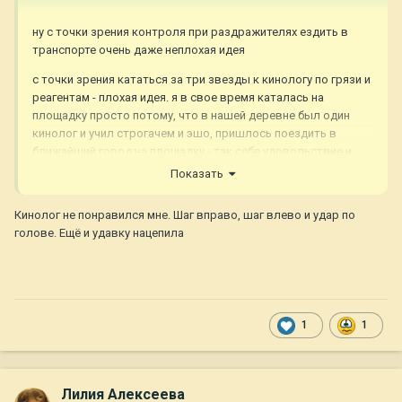
ну с точки зрения контроля при раздражителях ездить в
транспорте очень даже неплохая идея
с точки зрения кататься за три звезды к кинологу по грязи и
реагентам - плохая идея. я в свое время каталась на
площадку просто потому, что в нашей деревне был один
кинолог и учил строгачем и эшо, пришлось поездить в
ближайший город на площадку - так себе удовольствие и
лапы собакины жаль
Показать
Кинолог не понравился мне. Шаг вправо, шаг влево и удар по
голове. Ещё и удавку нацепила
1
1
Лилия Алексеева