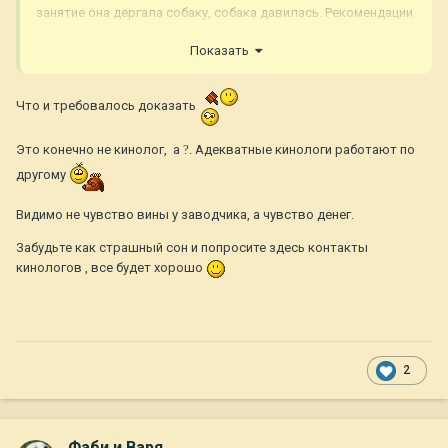
занятие она дергала собаку, собака давилась. Рекомендации
по питанию сказала правильные, нужно смешанное питание.
Показать
И собаку нужно ещё подкормить. Но я наоборот ему
сбросила вес, так как был лишний и сейчас он 35 кг и в
хорошем форме. Зачем набирать? Короче больше не
Что и требовалось доказать
поедем.
Это конечно не кинолог, а
?
. Адекватные кинологи работают по
другому
Видимо не чувство вины у заводчика, а чувство денег.
Забудьте как страшный сон и попросите здесь контакты
кинологов , все будет хорошо
2
Фаби и Варя