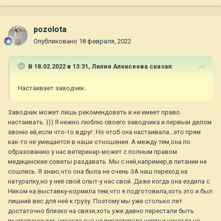
pozolota
Опубликовано
18 февраля, 2022
В 18.02.2022 в 13:31,
Лилия Алексеева
сказал:
Настаивает заводчик.
Заводчик может лишь рекомендовать и не имеет право
настаивать. ))) Я нежно люблю своего заводчика и первым делом
звоню ей,если что-то вдруг. Но чтоб она настаивала...это прям
как-то не умещается в наши отношения. А между тем,она по
образованию у нас ветеринар-может с полным правом
медицинские советы раздавать. Мы с ней,например,в питании не
сошлись. Я знаю,что она была не очень ЗА наш переход на
натуралку,но у неё свой опыт-у нас свой. Даже когда она ездила с
Ником на выставку-кормила тем,что я подготовила,хоть это и был
лишний вес для неё к грузу. Поэтому мы уже столько лет
достаточно близко на связи,хоть уже давно перестали быть
выставочными, никогда она не переступала черту и никогда не