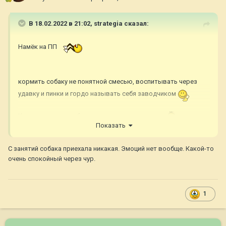
В 18.02.2022 в 21:02,
strategia
сказал:
Намёк на ПП
кормить собаку не понятной смесью, воспитывать через
удавку и пинки и гордо называть себя заводчиком
Как же повезло собане, что она встретила вас
Показать
С занятий собака приехала никакая. Эмоций нет вообще. Какой-то
очень спокойный через чур.
1