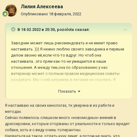
Лилия Алексеева
Опубликовано
18 февраля, 2022
В 18.02.2022 в 20:30,
pozolota
сказал:
Заводчик может лишь рекомендовать и не имеет право
настаивать. ))) Я нежно люблю своего заводчика и первым
делом звоню ей,если что-то вдруг. Но чтоб она
настаивала...это прям как-то не умещается в наши
отношения. А между тем,она по образованию у нас
ветеринар-может с полным правом медицинские советы
раздавать. Мы с ней,например,в питании не сошлись. Я
знаю,что она была не очень ЗА наш переход на натуралку,но
Показать
у неё свой опыт-у нас свой. Даже когда она ездила с Ником
на выставку-кормила тем,что я подготовила,хоть это и был
лишний вес для неё к грузу. Поэтому мы уже столько лет
Я настаиваю на своих кинологах, тк уверена в из работе и
достаточно близко на связи,хоть уже давно перестали быть
методах.
выставочными, никогда она не переступала черту и никогда
Сейчас появилось слишком много «новомодных» веяний в
не отказывала в помощи-идеальный баланс.
дрессировки, которые оторваны от реальности и только вредят
собаке, хоть и с виду очень толерантны.
Нарваться на такое, отдать кучу денег, а потом не знать, что