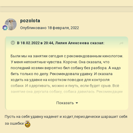
pozolota
Опубликовано
18 февраля, 2022
В 18.02.2022 в 20:44,
Лилия Алексеева
сказал:
Были мы на занятии сегодня с рекомендованным кинологом.
У меня непонятные чувства. Короче. Она сказала, что
последний хозяин вероятно бил собаку без разбора. А надо
бить только по делу. Рекомендовала удавку. И сказала
ходить на удавке на коротком поводке для контроля
собаки. И одергивать, можно и пнуть, если будет срыв. Всё
занятие она дергала собаку, собака давилась. Рекомендации
по питанию сказала правильные, нужно смешанное питание.
Показать
И собаку нужно ещё подкормить. Но я наоборот ему
сбросила вес, так как был лишний и сейчас он 35 кг и в
хорошем форме. Зачем набирать? Короче больше не
Пусть на себя удавку наденет и ходит,периодически шарашит себя
поедем.
за ошибки