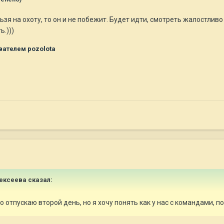
ельзя на охоту, то он и не побежит. Будет идти, смотреть жалостли
ь.)))
ателем pozolota
ексеева
сказал:
о отпускаю второй день, но я хочу понять как у нас с командами,