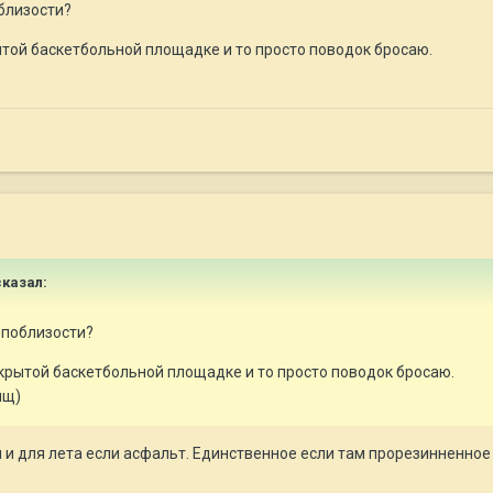
облизости?
ытой баскетбольной площадке и то просто поводок бросаю.
казал:
й поблизости?
акрытой баскетбольной площадке и то просто поводок бросаю.
ищ)
и для лета если асфальт. Единственное если там прорезинненное 