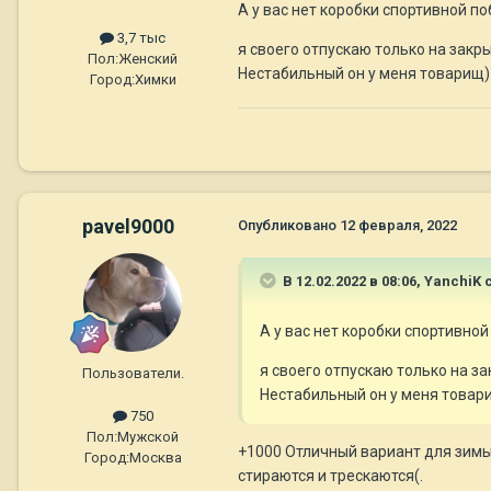
А у вас нет коробки спортивной п
3,7 тыс
я своего отпускаю только на закр
Пол:
Женский
Нестабильный он у меня товарищ)
Город:
Химки
pavel9000
Опубликовано
12 февраля, 2022
В 12.02.2022 в 08:06,
YanchiK
с
А у вас нет коробки спортивно
я своего отпускаю только на з
Пользователи.
Нестабильный он у меня товар
750
Пол:
Мужской
+1000 Отличный вариант для зимы 
Город:
Москва
стираются и трескаются(.