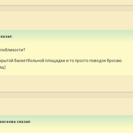
казал:
й поблизости?
акрытой баскетбольной площадке и то просто поводок бросаю.
ищ)
ексеева
сказал: