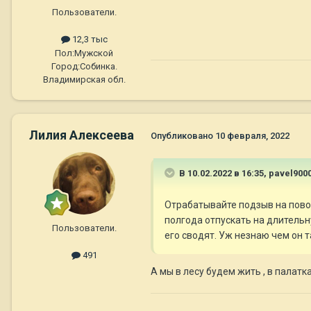
Пользователи.
12,3 тыс
Пол:
Мужской
Город:
Собинка.
Владимирская обл.
Лилия Алексеева
Опубликовано
10 февраля, 2022
В 10.02.2022 в 16:35,
pavel900
Отрабатывайте подзыв на поводк
полгода отпускать на длительну
Пользователи.
его сводят. Уж незнаю чем он т
491
А мы в лесу будем жить , в палатк