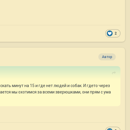
2
Автор
кать минут на 15 и где нет людей и собак. И гдето через
ывается мы охотимся за всеми зверюшками, они прям с ума