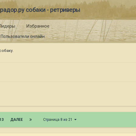
радор.ру собаки - ретриверы
Лидеры
Избранное
Пользователи онлайн
собаку.
13
ДАЛЕЕ
Страница 8 из 21