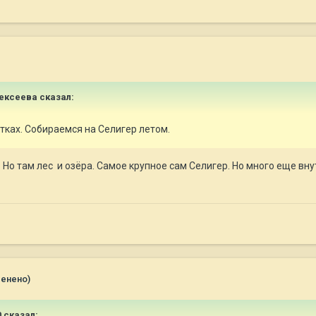
ексеева
сказал:
атках. Собираемся на Селигер летом.
 Но там лес и озёра. Самое крупное сам Селигер. Но много еще вну
менено)
0
сказал: