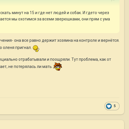
кать минут на 15 и где нет людей и собак. И гдето через
ывается мы охотимся за всеми зверюшками, они прям с ума
ачения- она все равно держит хозяина на контроле и вернётся.
но оленя пригнал.
пециально отрабатывали и поощряли. Тут проблема, как от
вает, не потерялась ли мать.
5