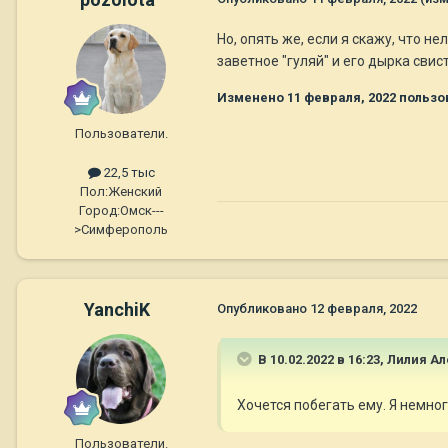
Но, опять же, если я скажу, что н
заветное "гуляй" и его дырка свист
Изменено
11 февраля, 2022
пользов
Пользователи.
22,5 тыс
Пол:
Женский
Город:
Омск---
>Симферополь
YanchiK
Опубликовано
12 февраля, 2022
В 10.02.2022 в 16:23,
Лилия Ал
Хочется побегать ему. Я немног
Пользователи.