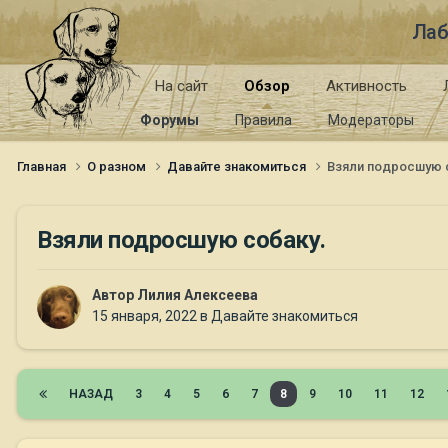
Лаб
На сайт
Обзор
Активность
Форумы
Правила
Модераторы
Главная
О разном
Давайте знакомиться
Взяли подросшую 
Взяли подросшую собаку.
Автор
Лилия Алексеева
15 января, 2022
в
Давайте знакомиться
НАЗАД
3
4
5
6
7
8
9
10
11
12