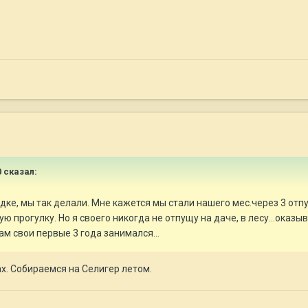
0
сказал:
е, мы так делали. Мне кажется мы стали нашего мес.через 3 отпус
ю прогулку. Но я своего никогда не отпущу на даче, в лесу...оказ
ам свои первые 3 года занимался...
ах. Собираемся на Селигер летом.