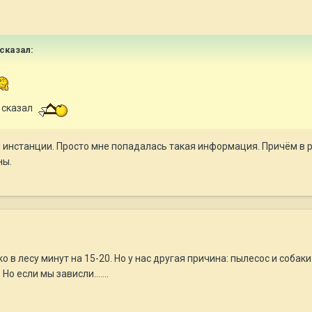
сказал:
е сказал
й инстанции. Просто мне попадалась такая информация. Причём в р
ны.
ко в лесу минут на 15-20. Но у нас другая причина: пылесос и собак
 Но если мы зависли…….