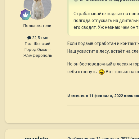
Отрабатывайте подзыв на поводк
полгода отпускать на длительну
Пользователи.
его сводят. Уж незнаю чем он т
22,5 тыс
Если подзыв отработан и контакт 
Пол:
Женский
Город:
Омск---
Наш усвистит в лесу, встаёт на сл
>Симферополь
Но он бесповодочный в лесах и го
себя отопнуть.
Вот только на ох
Изменено
11 февраля, 2022
пользов
pozolota
Опубликовано
11 февраля, 2022
(из